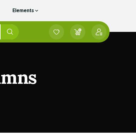
Elements
lumns