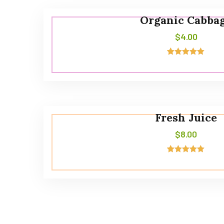
Organic Cabba
$
4.00
4
Noté
5.00
sur 5
basé sur
notations
client
Fresh Juice
$
8.00
4
Noté
5.00
sur 5
basé sur
notations
client