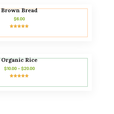
Brown Bread
$
6.00
4
Noté
5.00
sur 5
basé sur
notations
client
Organic Rice
$
10.00
–
$
20.00
4
Noté
5.00
sur 5
basé sur
notations
client