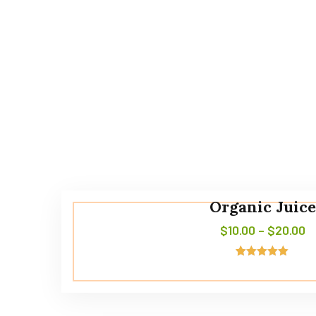
Organic Juice
$
10.00
–
$
20.00
4
Noté
5.00
sur 5
basé sur
notations
client