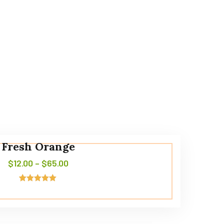
Fresh Orange
$
12.00
–
$
65.00
4
Noté
5.00
sur 5
basé sur
notations
client